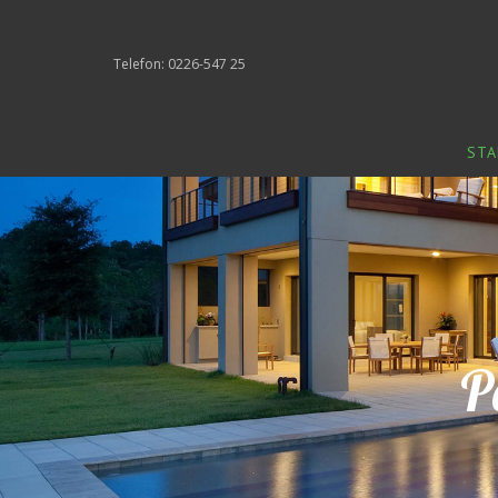
Telefon: 0226-547 25
STA
P
P