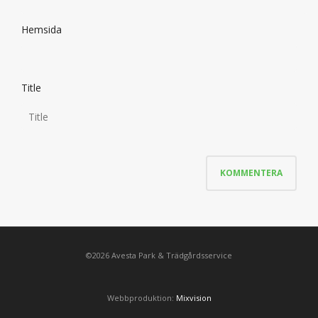
Hemsida
Title
©2026 Avesta Park & Trädgårdsservice
Webbproduktion:
Mixvision